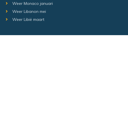
Weer Monaco januari
Weer Libanon mei
Weer Libië maart
Random regio's
Weer Luxemburg december
Weer Laos Juni
Weer Israël februari
Random steden
Hetweeropvakantie.nl – Alle rechten voorbehouden –
Sitemap