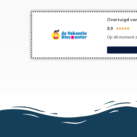
Overtuigd van
8,9





Op dit moment z