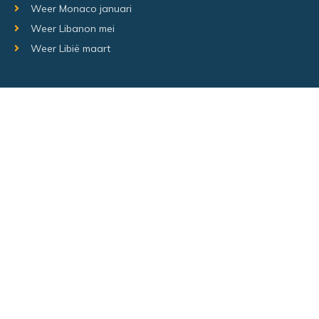
Weer Monaco januari
Weer Libanon mei
Weer Libië maart
Random regio's
Weer Luxemburg december
Weer Laos Juni
Weer Israël februari
Random steden
Hetweeropvakantie.nl – Alle rechten voorbehouden –
Sitemap