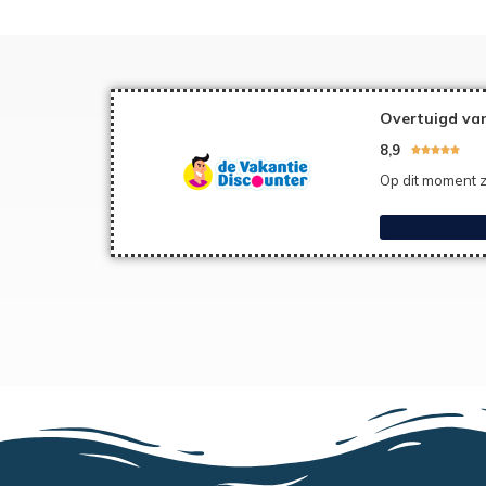
Overtuigd van
8,9





Op dit moment z