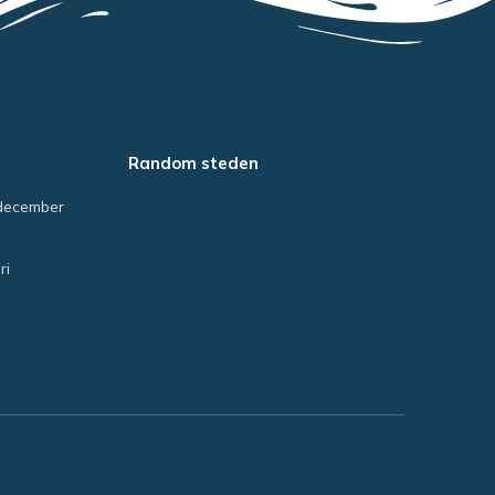
Random steden
december
ri