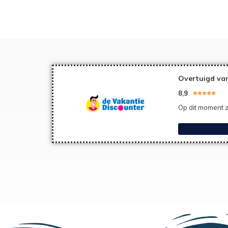
Overtuigd va
8,9





Op dit moment z