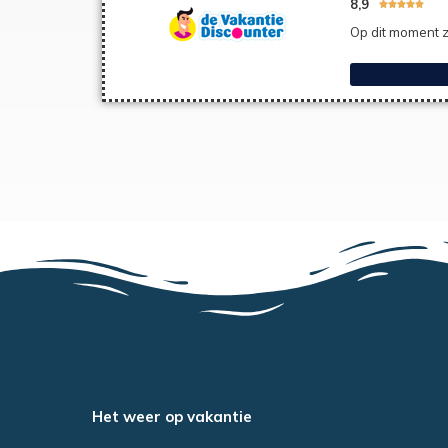
8,9





Op dit moment z
Het weer op vakantie