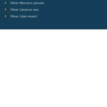
Weer Monaco januari
Weer Libanon mei
Weer Libië maart
Random regio's
Weer Luxemburg december
Weer Laos Juni
Weer Israël februari
Random steden
Hetweeropvakantie.nl – Alle rechten voorbehouden –
Sitemap