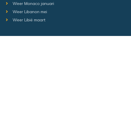
Weer Monaco januari
Weer Libanon mei
Weer Libië maart
Random regio's
Weer Luxemburg december
Weer Laos Juni
Weer Israël februari
Random steden
Hetweeropvakantie.nl – Alle rechten voorbehouden –
Sitemap