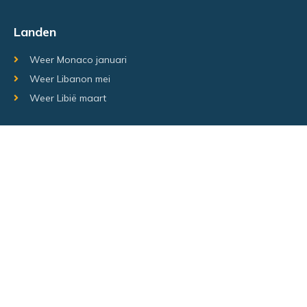
Landen
Weer Monaco januari
Weer Libanon mei
Weer Libië maart
Random regio's
Weer Luxemburg december
Weer Laos Juni
Weer Israël februari
Random steden