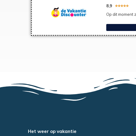
8,9





Op dit moment z
Het weer op vakantie