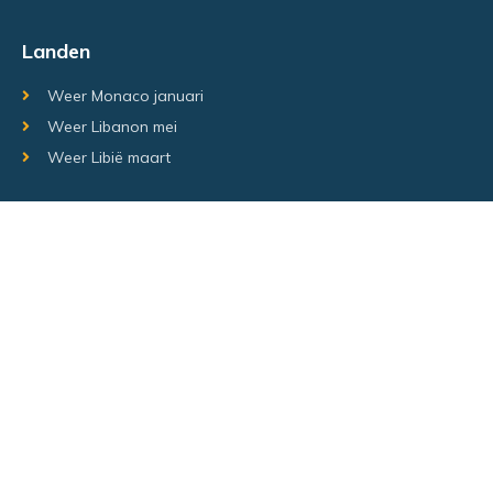
Landen
Weer Monaco januari
Weer Libanon mei
Weer Libië maart
Random regio's
Weer Luxemburg december
Weer Laos Juni
Weer Israël februari
Random steden