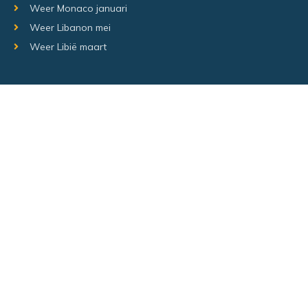
Weer Monaco januari
Weer Libanon mei
Weer Libië maart
Random regio's
Weer Luxemburg december
Weer Laos Juni
Weer Israël februari
Random steden
Hetweeropvakantie.nl – Alle rechten voorbehouden –
Sitemap