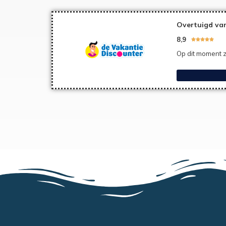
Overtuigd van
8,9





Op dit moment z