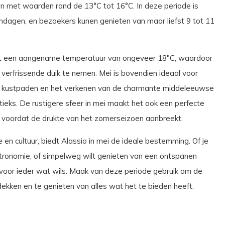
jn met waarden rond de 13°C tot 16°C. In deze periode is
ndagen, en bezoekers kunen genieten van maar liefst 9 tot 11
met een aangename temperatuur van ongeveer 18°C, waardoor
erfrissende duik te nemen. Mei is bovendien ideaal voor
ige kustpaden en het verkenen van de charmante middeleeuwse
tieks. De rustigere sfeer in mei maakt het ook een perfecte
voordat de drukte van het zomerseizoen aanbreekt.
 en cultuur, biedt Alassio in mei de ideale bestemming. Of je
stronomie, of simpelweg wilt genieten van een ontspanen
t voor ieder wat wils. Maak van deze periode gebruik om de
tdekken en te genieten van alles wat het te bieden heeft.