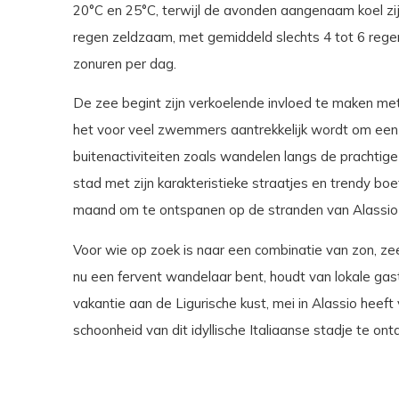
20°C en 25°C, terwijl de avonden aangenaam koel zi
regen zeldzaam, met gemiddeld slechts 4 tot 6 rege
zonuren per dag.
De zee begint zijn verkoelende invloed te maken 
het voor veel zwemmers aantrekkelijk wordt om een v
buitenactiviteiten zoals wandelen langs de pracht
stad met zijn karakteristieke straatjes en trendy boe
maand om te ontspanen op de stranden van Alassio 
Voor wie op zoek is naar een combinatie van zon, zee
nu een fervent wandelaar bent, houdt van lokale ga
vakantie aan de Ligurische kust, mei in Alassio heef
schoonheid van dit idyllische Italiaanse stadje te on