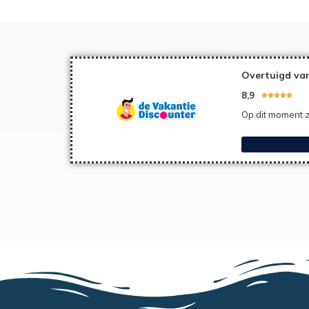
Overtuigd van
8,9





Op dit moment z