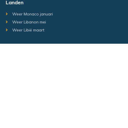
Landen
Weer Monaco januari
Weer Libanon mei
Weer Libië maart
Random regio's
Weer Luxemburg december
Weer Laos Juni
Weer Israël februari
Random steden