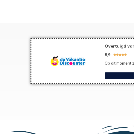
Overtuigd van
8,9





Op dit moment z