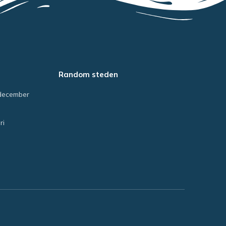
Random steden
december
ri