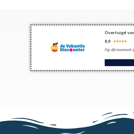
Overtuigd van
8,9





Op dit moment z