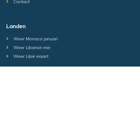
Contact
Landen
Weer Monaco januari
Weer Libanon mei
Weer Libië maart
Random regio's
Weer Luxemburg december
Weer Laos Juni
Weer Israël februari
Random steden