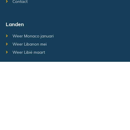
Contact
Landen
Weer Monaco januari
Weer Libanon mei
Weer Libië maart
Random regio's
Weer Luxemburg december
Weer Laos Juni
Weer Israël februari
Random steden