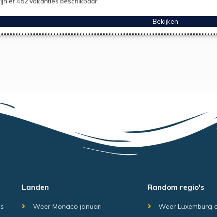
ijn er 482 vakanties beschikbaar.
Bekijken
Landen
Random regio's
is
Weer Monaco januari
Weer Luxemburg 